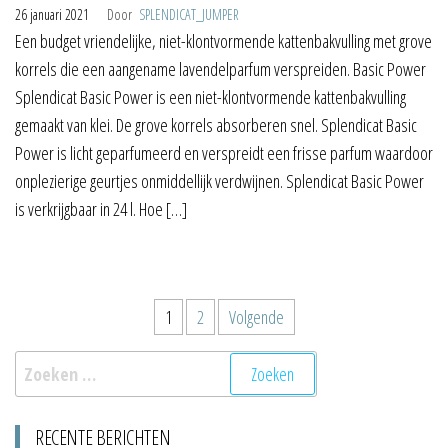
26 januari 2021
Door
SPLENDICAT_JUMPER
Een budget vriendelijke, niet-klontvormende kattenbakvulling met grove
korrels die een aangename lavendelparfum verspreiden. Basic Power
Splendicat Basic Power is een niet-klontvormende kattenbakvulling
gemaakt van klei. De grove korrels absorberen snel. Splendicat Basic
Power is licht geparfumeerd en verspreidt een frisse parfum waardoor
onplezierige geurtjes onmiddellijk verdwijnen. Splendicat Basic Power
is verkrijgbaar in 24 l. Hoe […]
Berichten
1
2
Volgende
paginering
Zoeken
naar:
RECENTE BERICHTEN