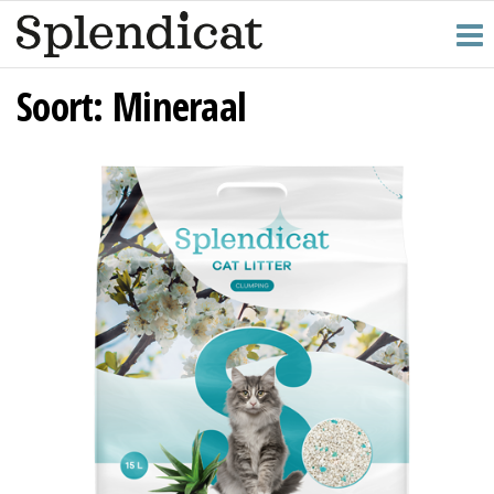
Ga
naar
de
Soort:
Mineraal
inhoud