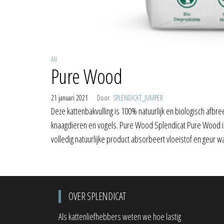
All
Pure Wood
21 januari 2021
Door
SPLENDICAT_JUMPER
Deze kattenbakvulling is 100% natuurlijk en biologisch af
knaagdieren en vogels. Pure Wood Splendicat Pure Wood is
volledig natuurlijke product absorbeert vloeistof en geur 
OVER SPLENDICAT
Als kattenliefhebbers weten we hoe lastig