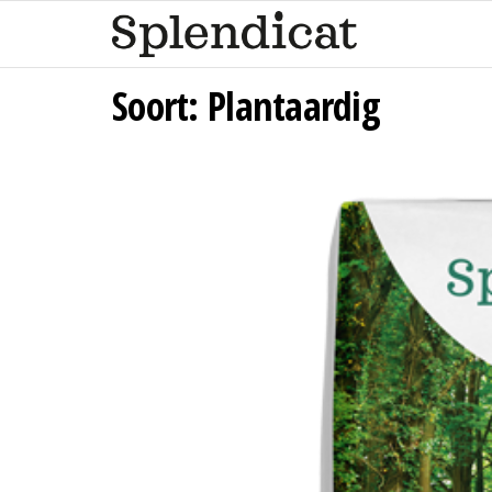
Ga
naar
de
Soort:
Plantaardig
inhoud